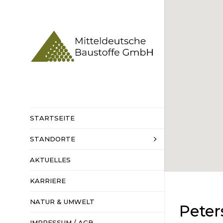
STARTSEITE
STANDORTE
HAUPTSITZ
SENNEWITZ
AKTUELLES
KIESWERKE
KARRIERE
HARTSTEINW
NATUR & UMWELT
BAHNVERLAD
Peter
IMPRESSUM / AGB
DATENSCHUT