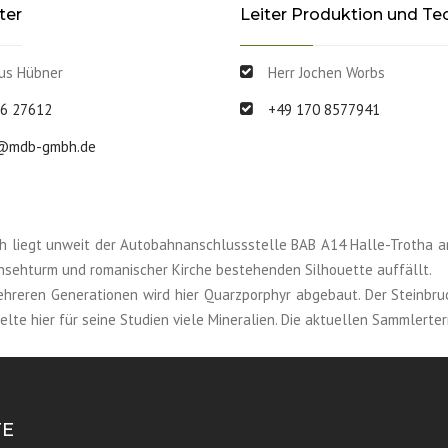
ter
Leiter Produktion und Te
ius Hübner
Herr Jochen Worbs
6 27612
+49 170 8577941
@mdb-gmbh.de
ch liegt unweit der Autobahnanschlussstelle BAB A14 Halle-Trotha a
nsehturm und romanischer Kirche bestehenden Silhouette auffällt.
ehreren Generationen wird hier Quarzporphyr abgebaut. Der Steinbru
te hier für seine Studien viele Mineralien. Die aktuellen Sammlerterm
TE