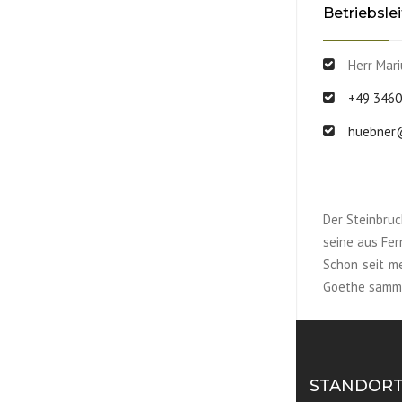
Betriebslei
Herr Mar
+49 3460
huebner
Der Steinbru
seine aus Fer
Schon seit m
Goethe sammel
STANDOR