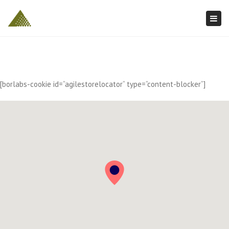
Togg
navi
[borlabs-cookie id=“agilestorelocator“ type=“content-blocker“]