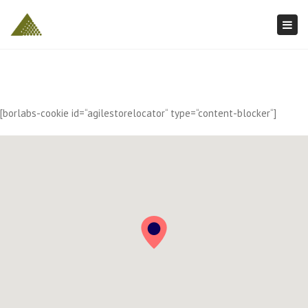
Togg
navi
[borlabs-cookie id=“agilestorelocator“ type=“content-blocker“]