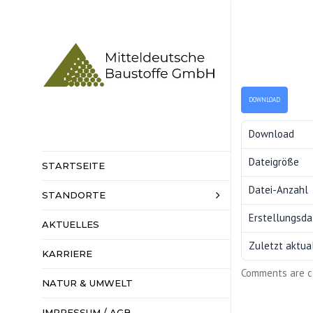
DOWNLOAD
Download
Dateigröße
STARTSEITE
Datei-Anzahl
STANDORTE
HAUPTSITZ
SENNEWITZ
Erstellungsd
AKTUELLES
KIESWERKE
Zuletzt aktual
KARRIERE
HARTSTEINW
Comments are c
NATUR & UMWELT
BAHNVERLAD
IMPRESSUM / AGB
DATENSCHUT