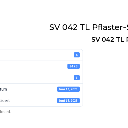
SV 042 TL Pflaster-
SV 042 TL 
6
84 kB
1
atum
Juni 13, 2025
isiert
Juni 13, 2025
ERKE
losed.
UNG
Z