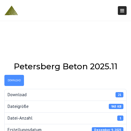
Togg
navi
Petersberg Beton 2025.11
DOWNLOAD
Download
21
Dateigröße
965 KB
Datei-Anzahl
1
Erstellungsdatum
Dezember 9, 2025