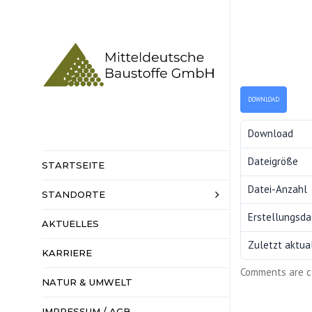
DOWNLOAD
Download
Dateigröße
STARTSEITE
Datei-Anzahl
STANDORTE
HAUPTSITZ
SENNEWITZ
Erstellungsd
AKTUELLES
KIESWERKE
Zuletzt aktual
KARRIERE
HARTSTEINW
Comments are c
NATUR & UMWELT
BAHNVERLAD
IMPRESSUM / AGB
DATENSCHUT