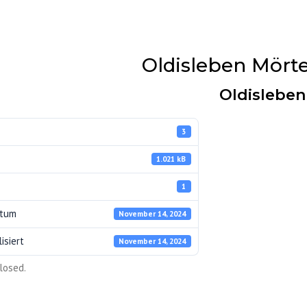
Oldisleben Mörte
Oldisleben
3
1.021 kB
1
atum
November 14, 2024
isiert
November 14, 2024
ERKE
losed.
UNG
Z