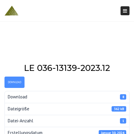
Togg
navi
LE 036-13139-2023.12
DOWNLOAD
Download
8
Dateigröße
362 kB
Datei-Anzahl
1
Erstellungsdatum
Januar 30, 2024