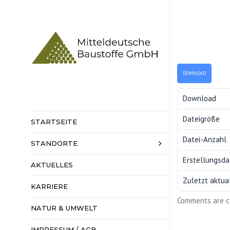
DOWNLOAD
Download
Dateigröße
STARTSEITE
Datei-Anzahl
STANDORTE
HAUPTSITZ
SENNEWITZ
Erstellungsd
AKTUELLES
KIESWERKE
Zuletzt aktual
KARRIERE
HARTSTEINW
Comments are c
NATUR & UMWELT
BAHNVERLAD
IMPRESSUM / AGB
DATENSCHUT