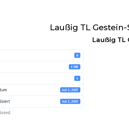
Laußig TL Gestein-
Laußig TL 
6
1 MB
1
atum
Juli 1, 2025
isiert
Juli 1, 2025
ERKE
losed.
UNG
Z