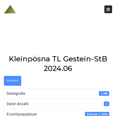
Togg
navi
Kleinpösna TL Gestein-StB
2024.06
DOWNLOAD
Dateigröße
1 MB
Datei-Anzahl
1
Erstellungsdatum
Februar 2, 2026