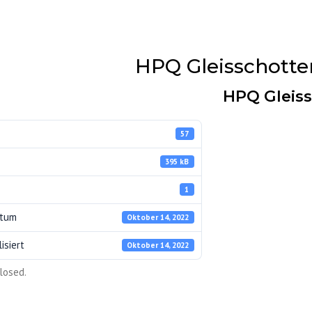
HPQ Gleisschotte
HPQ Gleis
57
395 kB
1
atum
Oktober 14, 2022
isiert
Oktober 14, 2022
ERKE
losed.
UNG
Z