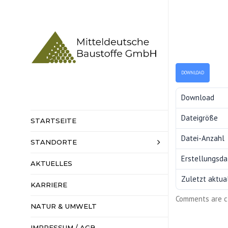
DOWNLOAD
Download
Dateigröße
STARTSEITE
Datei-Anzahl
STANDORTE
HAUPTSITZ
SENNEWITZ
Erstellungsd
AKTUELLES
KIESWERKE
Zuletzt aktual
KARRIERE
HARTSTEINW
Comments are c
NATUR & UMWELT
BAHNVERLAD
IMPRESSUM / AGB
DATENSCHUT