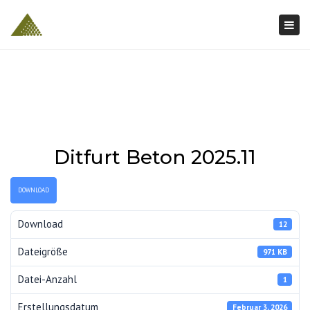
Togg
navi
Ditfurt Beton 2025.11
DOWNLOAD
Download
12
Dateigröße
971 KB
Datei-Anzahl
1
Erstellungsdatum
Februar 3, 2026