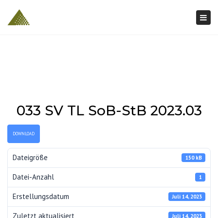
Togg
navi
033 SV TL SoB-StB 2023.03
DOWNLOAD
Dateigröße
150 kB
Datei-Anzahl
1
Erstellungsdatum
Juli 14, 2023
Zuletzt aktualisiert
Juli 14, 2023