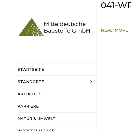
041-WP
READ MORE
STARTSEITE
STANDORTE
HAUPTSITZ
SENNEWITZ
AKTUELLES
KIESWERKE
KARRIERE
HARTSTEINW
NATUR & UMWELT
BAHNVERLAD
IMPRESSUM / AGB
DATENSCHUT